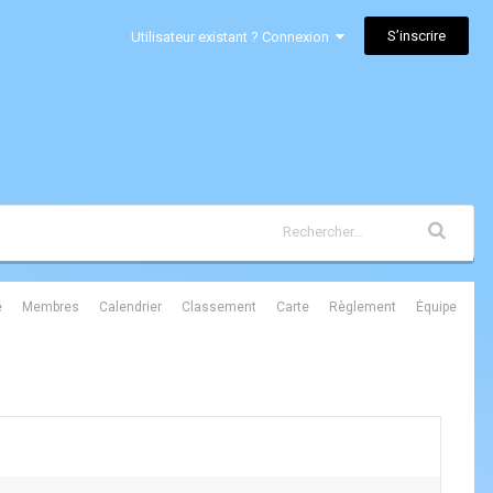
S’inscrire
Utilisateur existant ? Connexion
é
Membres
Calendrier
Classement
Carte
Règlement
Équipe