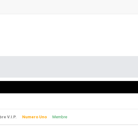
e V.I.P.
Numero Uno
Membre