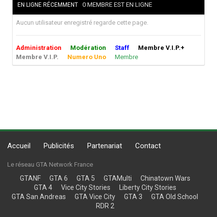
0 MEMBRE EST EN LIGNE
EN LIGNE RÉCEMMENT
Aucun utilisateur enregistré regarde cette page.
Administration
Modération
Staff
Membre V.I.P.+
Membre V.I.P.
Numero Uno
Membre
Accueil
Publicités
Partenariat
Contact
Le réseau GTA Network France
GTANF
GTA 6
GTA 5
GTAMulti
Chinatown Wars
GTA 4
Vice City Stories
Liberty City Stories
GTA San Andreas
GTA Vice City
GTA 3
GTA Old School
RDR 2