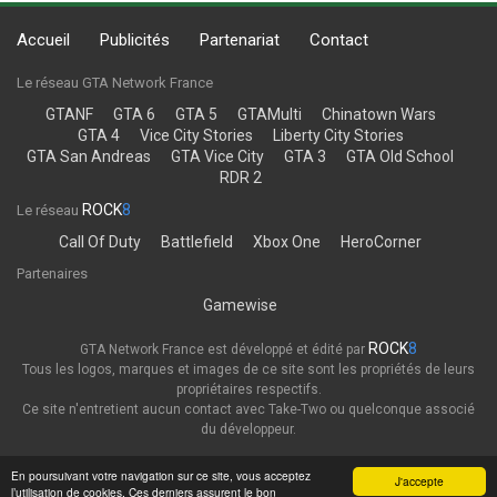
Accueil
Publicités
Partenariat
Contact
Le réseau GTA Network France
GTANF
GTA 6
GTA 5
GTAMulti
Chinatown Wars
GTA 4
Vice City Stories
Liberty City Stories
GTA San Andreas
GTA Vice City
GTA 3
GTA Old School
RDR 2
ROCK
8
Le réseau
Call Of Duty
Battlefield
Xbox One
HeroCorner
Partenaires
Gamewise
ROCK
8
GTA Network France est développé et édité par
Tous les logos, marques et images de ce site sont les propriétés de leurs
propriétaires respectifs.
Ce site n'entretient aucun contact avec Take-Two ou quelconque associé
du développeur.
Thème
Politique de confidentialité
En poursuivant votre navigation sur ce site, vous acceptez
J'accepte
l’utilisation de cookies. Ces derniers assurent le bon