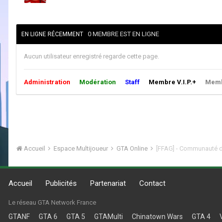
0 MEMBRE EST EN LIGNE
EN LIGNE RÉCEMMENT
Aucun utilisateur enregistré regarde cette page.
Administration
Modération
Staff
Membre V.I.P.+
Membr
Accueil
Espace Multijoueur
GTA Online
[FFAG] - Communauté d
Accueil
Publicités
Partenariat
Contact
Le réseau GTA Network France
GTANF
GTA 6
GTA 5
GTAMulti
Chinatown Wars
GTA 4