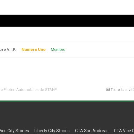
e V.I.P.
Numero Uno
Membre
e Pilotes Automobiles de GTANF
Toute l’activit
Vice City Stories
Liberty City Stories
GTA San Andreas
GTA Vice C