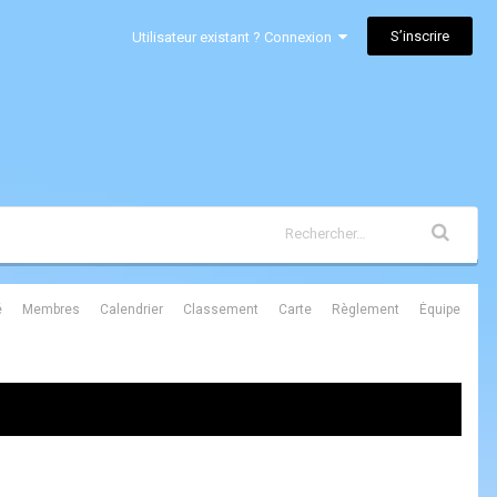
S’inscrire
Utilisateur existant ? Connexion
é
Membres
Calendrier
Classement
Carte
Règlement
Équipe