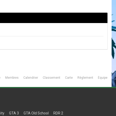
é
Membres
Calendrier
Classement
Carte
Règlement
Équipe
ity
GTA 3
GTA Old School
RDR 2