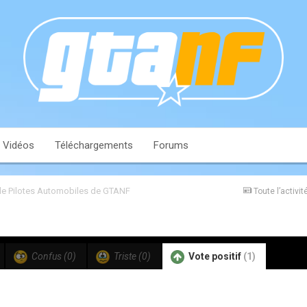
Vidéos
Téléchargements
Forums
e Pilotes Automobiles de GTANF
Toute l’activit
Confus
(0)
Triste
(0)
Vote positif
(1)