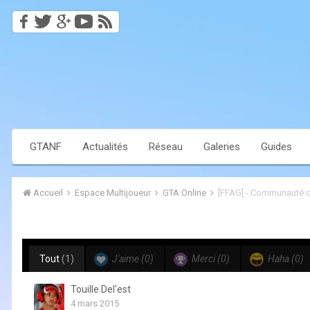
GTANF
Actualités
Réseau
Galeries
Guides
Accueil
Espace Multijoueur
GTA Online
[FFAG] - Communauté d
Tout
(1)
J'aime
(0)
Merci
(0)
Haha
(0)
Touille Del'est
4 mars 2015