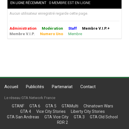
0 MEMBRE EST EN LIGNE
EN LIGNE RÉCEMMENT
Aucun utilisateur enregistré regarde cette page.
Administration
Modération
Staff
Membre V.I.P.+
Membre V.I.P.
Numero Uno
Membre
Accueil
Publicités
Partenariat
Contact
Le réseau GTA Network France
GTANF
GTA 6
GTA 5
GTAMulti
Chinatown Wars
GTA 4
Vice City Stories
Liberty City Stories
GTA San Andreas
GTA Vice City
GTA 3
GTA Old School
RDR 2