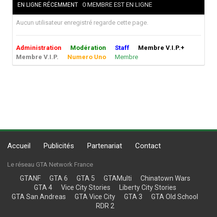
0 MEMBRE EST EN LIGNE
EN LIGNE RÉCEMMENT
Aucun utilisateur enregistré regarde cette page.
Administration
Modération
Staff
Membre V.I.P.+
Membre V.I.P.
Numero Uno
Membre
Accueil
Publicités
Partenariat
Contact
Le réseau GTA Network France
GTANF
GTA 6
GTA 5
GTAMulti
Chinatown Wars
GTA 4
Vice City Stories
Liberty City Stories
GTA San Andreas
GTA Vice City
GTA 3
GTA Old School
RDR 2