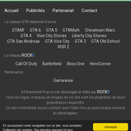
Accueil
Publicités
Partenariat
Contact
Le réseau GTA Network France
GTANF
GTA 6
GTA 5
GTAMulti
Chinatown Wars
GTA 4
Vice City Stories
Liberty City Stories
GTA San Andreas
GTA Vice City
GTA 3
GTA Old School
RDR 2
ROCK
8
Le réseau
Call Of Duty
Battlefield
Xbox One
HeroCorner
Partenaires
Gamewise
ROCK
8
GTA Network France est développé et édité par
Tous les logos, marques et images de ce site sont les propriétés de leurs
propriétaires respectifs.
Ce site n'entretient aucun contact avec Take-Two ou quelconque associé
du développeur.
Thème
Politique de confidentialité
En poursuivant votre navigation sur ce site, vous acceptez
J'accepte
l’utilisation de cookies. Ces derniers assurent le bon