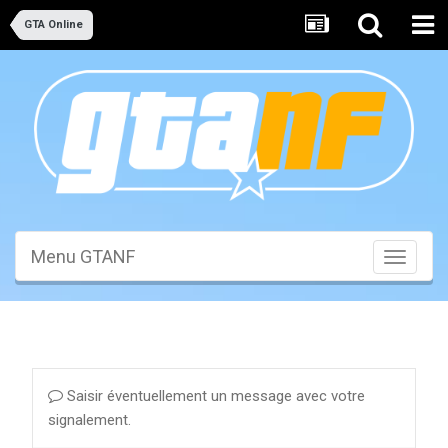
GTA Online
Menu GTANF
Toggle
navigati
Saisir éventuellement un message avec votre
signalement.