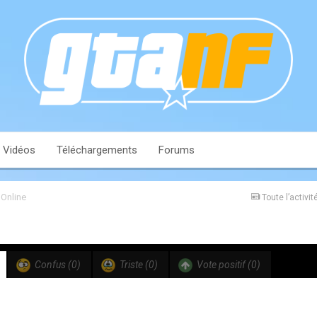
Vidéos
Téléchargements
Forums
 Online
Toute l’activit
Confus
(0)
Triste
(0)
Vote positif
(0)