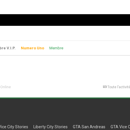
e V.I.P.
Numero Uno
Membre
 Online
Toute l’activit
Vice City Stories
Liberty City Stories
GTA San Andreas
GTA Vice C