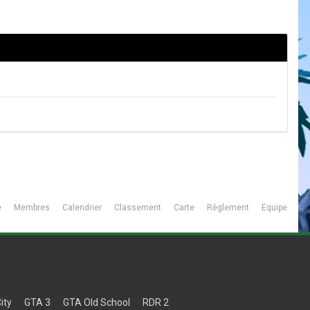
é
Membres
Calendrier
Classement
Carte
Règlement
Équipe
ity
GTA 3
GTA Old School
RDR 2