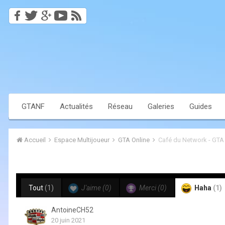
GTANF
Actualités
Réseau
Galeries
Guides
Accueil
Espace Multijoueur
GTA Online
Café du Network - GTA
Tout
(1)
J'aime
(0)
Merci
(0)
Haha
(1)
AntoineCH52
20 juin 2021