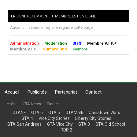
0 MEMBRE EST EN LIGNE
EN LIGNE RÉCEMMENT
Aucun utilisateur enregistré regarde cette page.
Administration
Modération
Staff
Membre V.I.P.+
Membre V.I.P.
Numero Uno
Membre
Accueil
Publicités
Partenariat
Contact
Le réseau GTA Network France
GTANF
GTA 6
GTA 5
GTAMulti
Chinatown Wars
GTA 4
Vice City Stories
Liberty City Stories
GTA San Andreas
GTA Vice City
GTA 3
GTA Old School
RDR 2