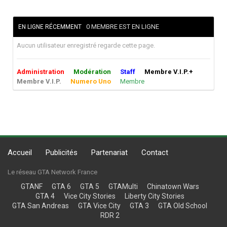
0 MEMBRE EST EN LIGNE
EN LIGNE RÉCEMMENT
Aucun utilisateur enregistré regarde cette page.
Administration
Modération
Staff
Membre V.I.P.+
Membre V.I.P.
Numero Uno
Membre
Accueil
Publicités
Partenariat
Contact
Le réseau GTA Network France
GTANF
GTA 6
GTA 5
GTAMulti
Chinatown Wars
GTA 4
Vice City Stories
Liberty City Stories
GTA San Andreas
GTA Vice City
GTA 3
GTA Old School
RDR 2