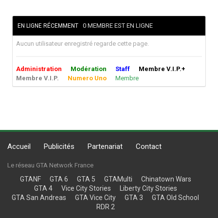
0 MEMBRE EST EN LIGNE
EN LIGNE RÉCEMMENT
Aucun utilisateur enregistré regarde cette page.
Administration
Modération
Staff
Membre V.I.P.+
Membre V.I.P.
Numero Uno
Membre
Accueil
Publicités
Partenariat
Contact
Le réseau GTA Network France
GTANF
GTA 6
GTA 5
GTAMulti
Chinatown Wars
GTA 4
Vice City Stories
Liberty City Stories
GTA San Andreas
GTA Vice City
GTA 3
GTA Old School
RDR 2