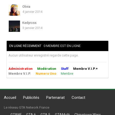
Olivia
4 janvier 2014
Kedyross
3 janvier 2014
0 MEMBRE EST EN LIGNE
EN LIGNE RÉCEMMENT
Aucun utilisateur enregistré regarde cette page.
Administration
Modération
Staff
Membre V.I.P.+
Membre V.I.P.
Numero Uno
Membre
Accueil
Publicités
Partenariat
Contact
Le réseau GTA Network France
GTANF
GTA 6
GTA 5
GTAMulti
Chinatown Wars