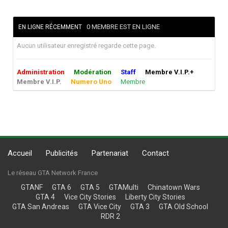
0 MEMBRE EST EN LIGNE
EN LIGNE RÉCEMMENT
Aucun utilisateur enregistré regarde cette page.
Administration
Modération
Staff
Membre V.I.P.+
Membre V.I.P.
Numero Uno
Membre
Accueil
Publicités
Partenariat
Contact
Le réseau GTA Network France
GTANF
GTA 6
GTA 5
GTAMulti
Chinatown Wars
GTA 4
Vice City Stories
Liberty City Stories
GTA San Andreas
GTA Vice City
GTA 3
GTA Old School
RDR 2