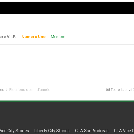
e V.I.P.
Numero Uno
Membre
les
Élections de fin d'année
Toute l’activit
Vice City Stories
Liberty City Stories
GTA San Andreas
GTA Vice C