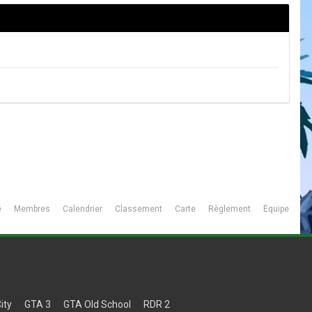
é
Membres
Calendrier
Classement
Carte
Règlement
Équipe
ity
GTA 3
GTA Old School
RDR 2