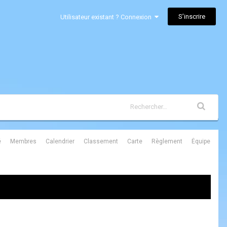
S’inscrire
Utilisateur existant ? Connexion
é
Membres
Calendrier
Classement
Carte
Règlement
Équipe