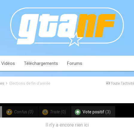
Vidéos
Téléchargements
Forums
les
Élections de fin d'année
Toute l’activit
Confus
(0)
Triste
(0)
Vote positif
(3)
Il n’y a encore rien ici