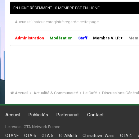
0 MEMBRE EST EN LIGNE
EN LIGNE RÉCEMMENT
Aucun utilisateur enregistré regarde cette page.
Administration
Modération
Staff
Membre V.I.P.+
Membr
Accueil
Actualité & Communauté
Le Café
Discussions Généra
Accueil
Publicités
Partenariat
Contact
Le réseau GTA Network France
GTANF
GTA 6
GTA 5
GTAMulti
Chinatown Wars
GTA 4