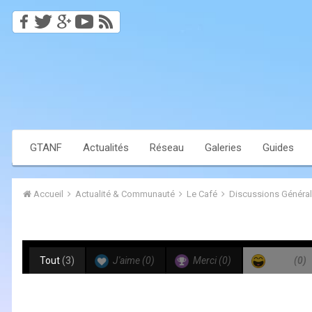
GTANF
Actualités
Réseau
Galeries
Guides
Accueil
Actualité & Communauté
Le Café
Discussions Généra
Tout
(3)
J'aime
(0)
Merci
(0)
Haha
(0)