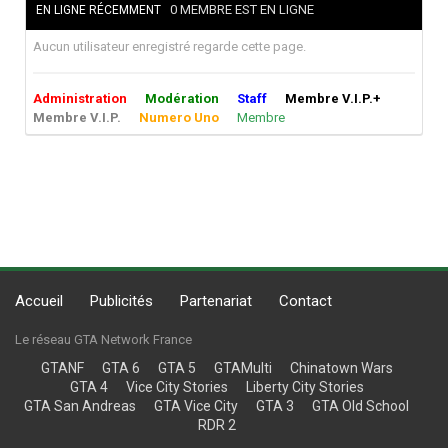
0 MEMBRE EST EN LIGNE
EN LIGNE RÉCEMMENT
Aucun utilisateur enregistré regarde cette page.
Administration
Modération
Staff
Membre V.I.P.+
Membre V.I.P.
Numero Uno
Membre
Accueil
Publicités
Partenariat
Contact
Le réseau GTA Network France
GTANF
GTA 6
GTA 5
GTAMulti
Chinatown Wars
GTA 4
Vice City Stories
Liberty City Stories
GTA San Andreas
GTA Vice City
GTA 3
GTA Old School
RDR 2