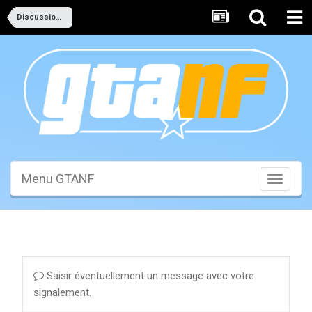
Discussions Générales
Menu GTANF
Toggle
navigati
Saisir éventuellement un message avec votre
signalement.