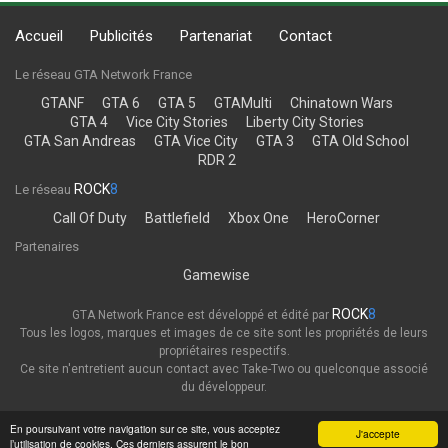
Accueil
Publicités
Partenariat
Contact
Le réseau GTA Network France
GTANF
GTA 6
GTA 5
GTAMulti
Chinatown Wars
GTA 4
Vice City Stories
Liberty City Stories
GTA San Andreas
GTA Vice City
GTA 3
GTA Old School
RDR 2
ROCK
8
Le réseau
Call Of Duty
Battlefield
Xbox One
HeroCorner
Partenaires
Gamewise
ROCK
8
GTA Network France est développé et édité par
Tous les logos, marques et images de ce site sont les propriétés de leurs
propriétaires respectifs.
Ce site n'entretient aucun contact avec Take-Two ou quelconque associé
du développeur.
Thème
Politique de confidentialité
En poursuivant votre navigation sur ce site, vous acceptez
J'accepte
l’utilisation de cookies. Ces derniers assurent le bon