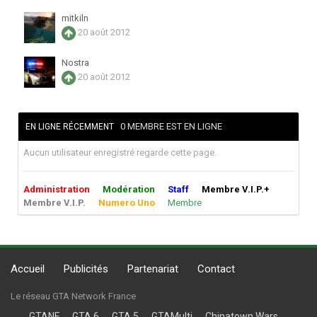
mitkiln
20 août 2012
Nostra
20 août 2012
0 MEMBRE EST EN LIGNE
EN LIGNE RÉCEMMENT
Aucun utilisateur enregistré regarde cette page.
Administration
Modération
Staff
Membre V.I.P.+
Membre V.I.P.
Numero Uno
Membre
Accueil
Publicités
Partenariat
Contact
Le réseau GTA Network France
GTANF
GTA 6
GTA 5
GTAMulti
Chinatown Wars