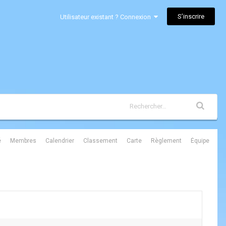
S’inscrire
Utilisateur existant ? Connexion
é
Membres
Calendrier
Classement
Carte
Règlement
Équipe