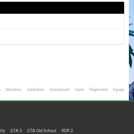
é
Membres
Calendrier
Classement
Carte
Règlement
Équipe
ity
GTA 3
GTA Old School
RDR 2