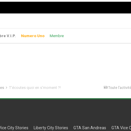
e V.I.P.
Numero Uno
Membre
les
T'écoutes quoi en s'moment ?!
Toute l’activit
Vice City Stories
Liberty City Stories
GTA San Andreas
GTA Vice C