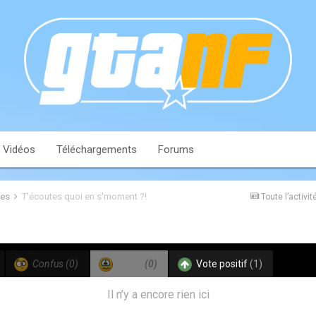
Vidéos
Téléchargements
Forums
les
T'écoutes quoi en s'moment ?!
Toute l’activit
Confus
(0)
Triste
(0)
Vote positif
(1)
Il n’y a encore rien ici