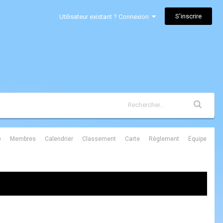
S’inscrire
Utilisateur existant ? Connexion
é
Membres
Calendrier
Classement
Carte
Règlement
Équipe