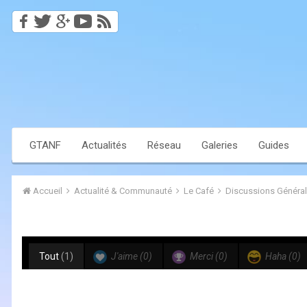
GTANF
Actualités
Réseau
Galeries
Guides
Accueil
Actualité & Communauté
Le Café
Discussions Généra
Tout
(1)
J'aime
(0)
Merci
(0)
Haha
(0)