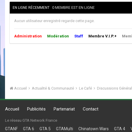
0 MEMBRE EST EN LIGNE
EN LIGNE RÉCEMMENT
Aucun utilisateur enregistré regarde cette page.
Administration
Modération
Staff
Membre V.I.P.+
Membr
Accueil
Actualité & Communauté
Le Café
Discussions Généra
Accueil
Publicités
Partenariat
Contact
Le réseau GTA Network France
GTANF
GTA 6
GTA 5
GTAMulti
Chinatown Wars
GTA 4