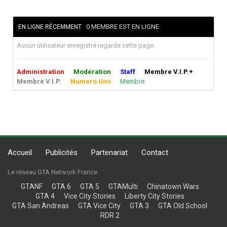
0 MEMBRE EST EN LIGNE
EN LIGNE RÉCEMMENT
Aucun utilisateur enregistré regarde cette page.
Administration
Modération
Staff
Membre V.I.P.+
Membre V.I.P.
Numero Uno
Membre
Accueil
Publicités
Partenariat
Contact
Le réseau GTA Network France
GTANF
GTA 6
GTA 5
GTAMulti
Chinatown Wars
GTA 4
Vice City Stories
Liberty City Stories
GTA San Andreas
GTA Vice City
GTA 3
GTA Old School
RDR 2