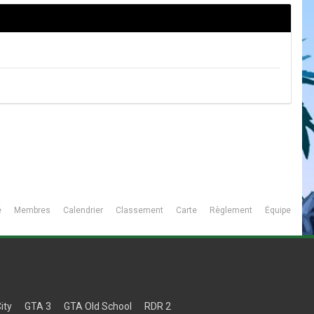
é
Membres
Calendrier
Classement
Carte
Règlement
Équipe
ity
GTA 3
GTA Old School
RDR 2