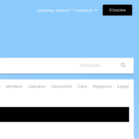
S’inscrire
Utilisateur existant ? Connexion
é
Membres
Calendrier
Classement
Carte
Règlement
Équipe