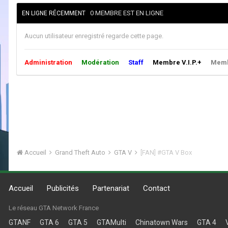
0 MEMBRE EST EN LIGNE
EN LIGNE RÉCEMMENT
Aucun utilisateur enregistré regarde cette page.
Administration
Modération
Staff
Membre V.I.P.+
Membr
Accueil
Grand Theft Auto
GTA V
[FAN] #GTA V Box
Accueil
Publicités
Partenariat
Contact
Le réseau GTA Network France
GTANF
GTA 6
GTA 5
GTAMulti
Chinatown Wars
GTA 4