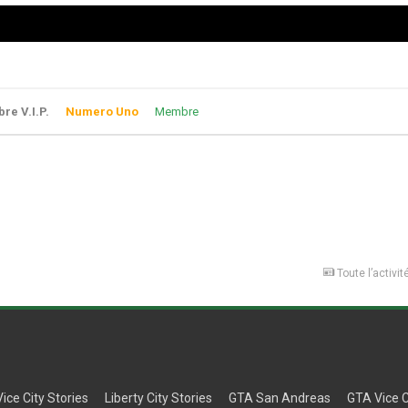
e V.I.P.
Numero Uno
Membre
Toute l’activit
Vice City Stories
Liberty City Stories
GTA San Andreas
GTA Vice C