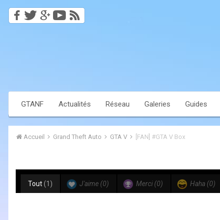
GTANF
Actualités
Réseau
Galeries
Guides
Accueil
Grand Theft Auto
GTA V
[FAN] #GTA V Box
Tout
(1)
J'aime
(0)
Merci
(0)
Haha
(0)