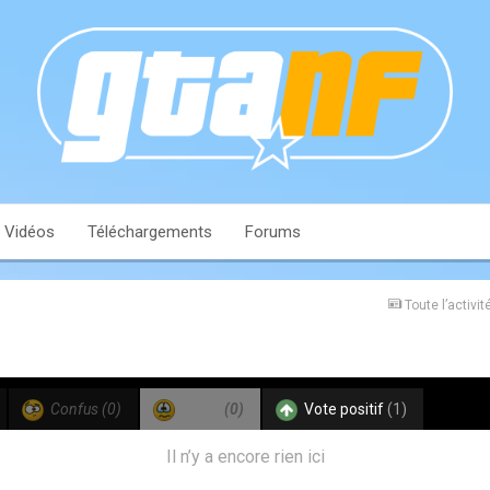
Vidéos
Téléchargements
Forums
Toute l’activit
Confus
(0)
Triste
(0)
Vote positif
(1)
Il n’y a encore rien ici