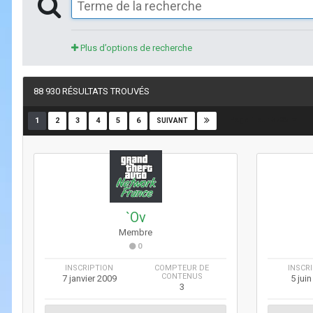
Plus d’options de recherche
88 930 RÉSULTATS TROUVÉS
Page 1 sur 3706
1
2
3
4
5
6
SUIVANT
`Ov
Membre
0
INSCRIPTION
COMPTEUR DE
INSCR
CONTENUS
7 janvier 2009
5 jui
3