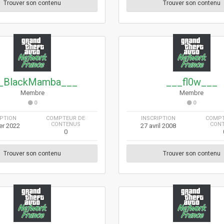
Trouver son contenu
Trouver son contenu
_BlackMamba___
___fl0w___
Membre
Membre
0
0
IPTION
COMPTEUR DE
INSCRIPTION
COMPT
CONTENUS
CON
ier 2022
27 avril 2008
0
Trouver son contenu
Trouver son contenu