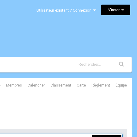
S’inscrire
Utilisateur existant ? Connexion
é
Membres
Calendrier
Classement
Carte
Règlement
Équipe