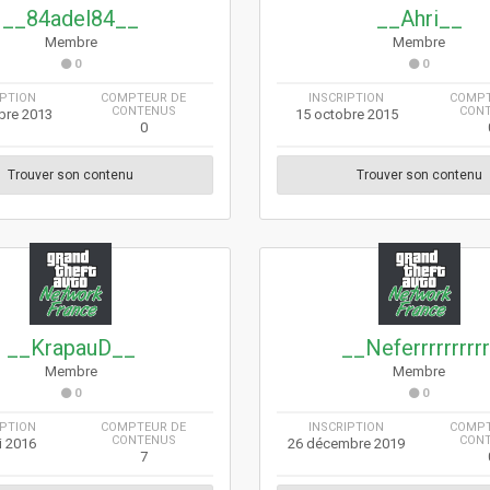
__84adel84__
__Ahri__
Membre
Membre
0
0
IPTION
COMPTEUR DE
INSCRIPTION
COMPT
CONTENUS
CON
bre 2013
15 octobre 2015
0
Trouver son contenu
Trouver son contenu
__KrapauD__
__Neferrrrrrrrrr
Membre
Membre
0
0
IPTION
COMPTEUR DE
INSCRIPTION
COMPT
CONTENUS
CON
i 2016
26 décembre 2019
7