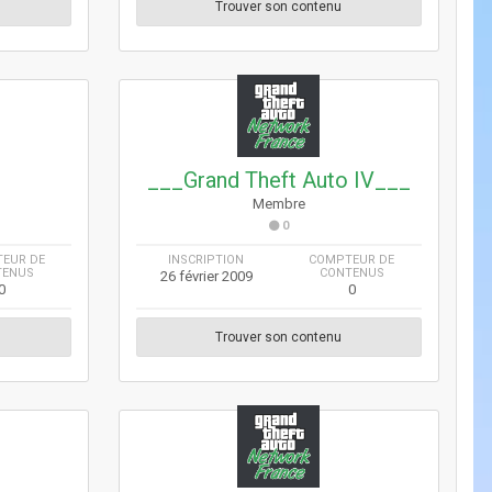
Trouver son contenu
___Grand Theft Auto IV___
Membre
0
EUR DE
INSCRIPTION
COMPTEUR DE
TENUS
CONTENUS
26 février 2009
0
0
Trouver son contenu