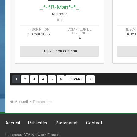
_*-*B-Man*-*_
Membre
0
INSCRIPTION
COMPTEUR DE
INSCR
CONTENUS
30 mai 2006
16 ma
4
Trouver son contenu
Page 1 sur 3706
1
2
3
4
5
6
SUIVANT
Accueil
Recherche
Accueil
Publicités
Partenariat
Contact
Le réseau GTA Network France