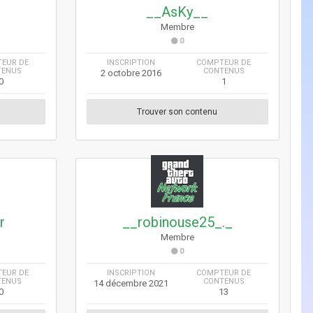
__AsKy__
Membre
0
EUR DE
INSCRIPTION
COMPTEUR DE
TENUS
CONTENUS
2 octobre 2016
0
1
Trouver son contenu
r
__robinouse25_._
Membre
0
EUR DE
INSCRIPTION
COMPTEUR DE
TENUS
CONTENUS
14 décembre 2021
0
13