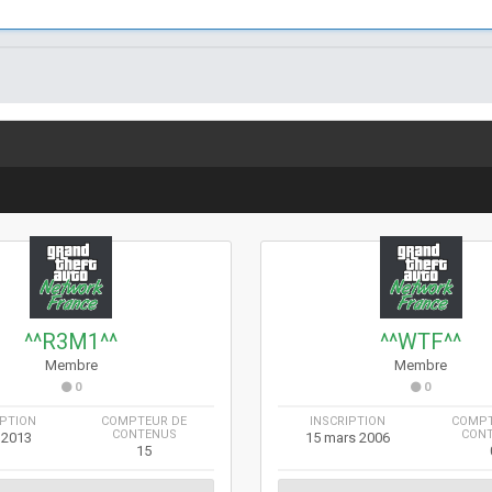
^^R3M1^^
^^WTF^^
Membre
Membre
0
0
IPTION
COMPTEUR DE
INSCRIPTION
COMPT
CONTENUS
CON
n 2013
15 mars 2006
15