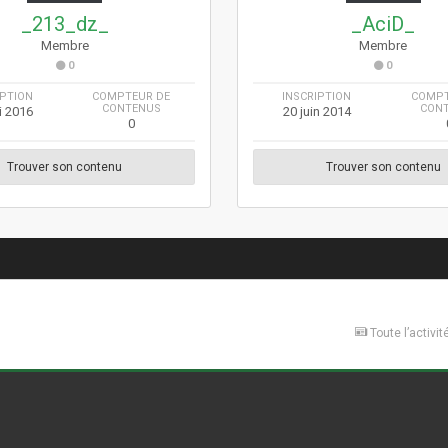
_213_dz_
_AciD_
Membre
Membre
0
0
IPTION
COMPTEUR DE
INSCRIPTION
COMPT
CONTENUS
CON
i 2016
20 juin 2014
0
Trouver son contenu
Trouver son contenu
Toute l’activit