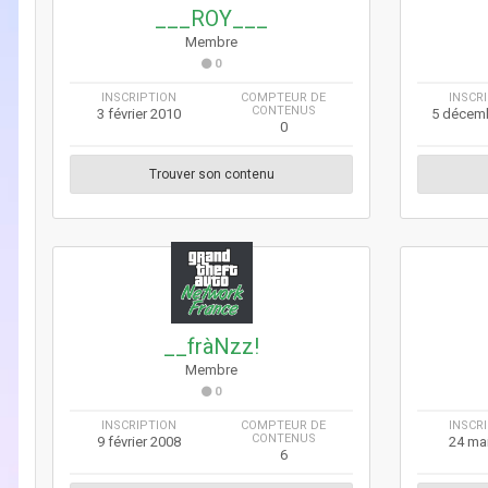
___ROY___
Membre
0
INSCRIPTION
COMPTEUR DE
INSCR
CONTENUS
3 février 2010
5 décem
0
Trouver son contenu
__fràNzz!
Membre
0
INSCRIPTION
COMPTEUR DE
INSCR
CONTENUS
9 février 2008
24 ma
6