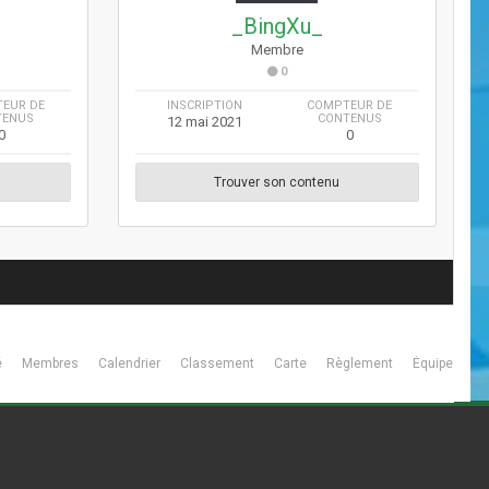
_BingXu_
Membre
0
EUR DE
INSCRIPTION
COMPTEUR DE
TENUS
CONTENUS
12 mai 2021
0
0
Trouver son contenu
é
Membres
Calendrier
Classement
Carte
Règlement
Équipe