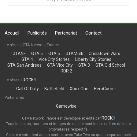
Accueil
Publicités
Partenariat
Contact
Le réseau GTA Network France
GTANF
GTA 6
GTA 5
GTAMulti
Chinatown Wars
GTA 4
Vice City Stories
Liberty City Stories
GTA San Andreas
GTA Vice City
GTA 3
GTA Old School
RDR 2
ROCK
8
Le réseau
Call Of Duty
Battlefield
Xbox One
HeroCorner
Partenaires
Gamewise
ROCK
8
GTA Network France est développé et édité par
Tous les logos, marques et images de ce site sont les propriétés de leurs
propriétaires respectifs.
Ce site n'entretient aucun contact avec Take-Two ou quelconque associé