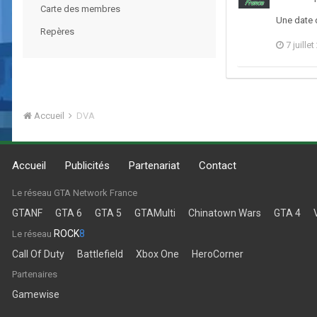
Carte des membres
Une date d
Repères
7 juille
Accueil
DVA
Accueil
Publicités
Partenariat
Contact
Le réseau GTA Network France
GTANF
GTA 6
GTA 5
GTAMulti
Chinatown Wars
GTA 4
ROCK
8
Le réseau
Call Of Duty
Battlefield
Xbox One
HeroCorner
Partenaires
Gamewise