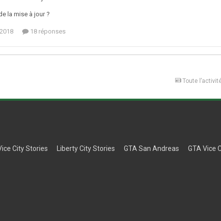
e la mise à jour ?
t 2018
18 réponses
Toute l’activit
Vice City Stories
Liberty City Stories
GTA San Andreas
GTA Vice C