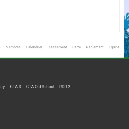
é
Membres
Calendrier
Classement
Carte
Règlement
Équipe
ity
GTA 3
GTA Old School
RDR 2