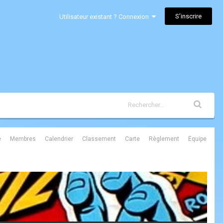
S’inscrire
Utilisateur existant ? Connexion
é
Membres
Calendrier
Classement
Carte
Règlement
Équipe