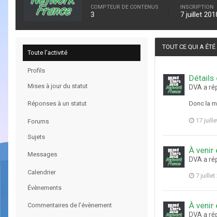
COMPTEUR DE CONTENUS
INSCRIPTION
3
7 juillet 201
TOUT CE QUI A ÉTÉ
Toute l’activité
Profils
Détails
Mises à jour du statut
DVA a ré
Réponses à un statut
Donc la mi
17 juill
Forums
Sujets
À venir 
Messages
DVA a ré
Calendrier
7 juille
Évènements
À venir 
Commentaires de l’évènement
DVA a ré