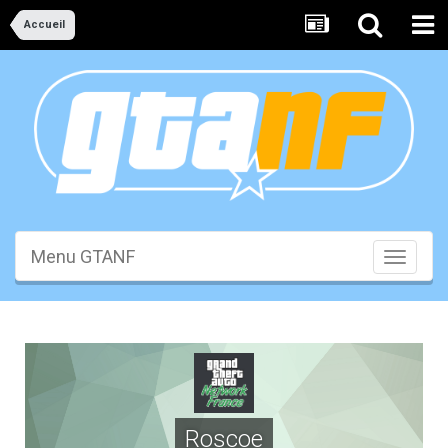
Accueil
Menu GTANF
Toggle
navigati
Roscoe