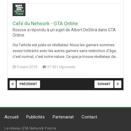
Café du Network - GTA Online
Roscoe a répondu à un sujet de Albert.DeSilva dans
GTA
Online
Oui l'article est juste un révélateur. Nous les gamers sommes
assez tolérants avec les autres gamers sans restriction d'âge,
c'est normal, c'est notre nature. Ce que je trouve révélateur de...
3 mars 2019
37 521 réponses
PRÉCÉDENT
SUIVANT
Page 2 sur 5
Accueil
Publicités
Partenariat
Contact
Le réseau GTA Network France