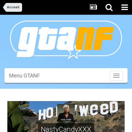
Accueil
Menu GTANF
Toggle
navigati
NastyCandyXXX