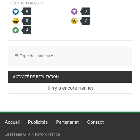
RÉACTIONS REÇUES
8
3
8
2
4
Type de contenu
ACTIVITÉ DE RÉPUTATION
Il n’y a encore rien ici
Accueil
Publicités
Partenariat
Contact
Le réseau GTA Network France