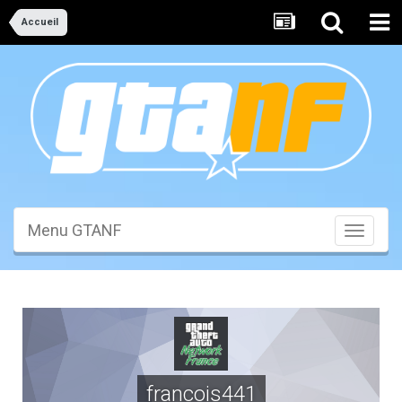
Accueil
Menu GTANF
Toggle
navigati
francois441