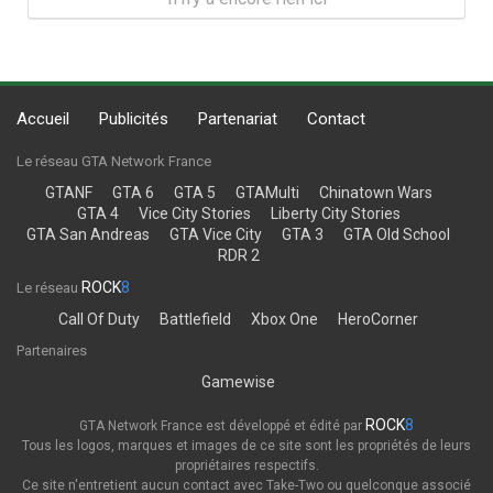
Accueil
Publicités
Partenariat
Contact
Le réseau GTA Network France
GTANF
GTA 6
GTA 5
GTAMulti
Chinatown Wars
GTA 4
Vice City Stories
Liberty City Stories
GTA San Andreas
GTA Vice City
GTA 3
GTA Old School
RDR 2
ROCK
8
Le réseau
Call Of Duty
Battlefield
Xbox One
HeroCorner
Partenaires
Gamewise
ROCK
8
GTA Network France est développé et édité par
Tous les logos, marques et images de ce site sont les propriétés de leurs
propriétaires respectifs.
Ce site n'entretient aucun contact avec Take-Two ou quelconque associé