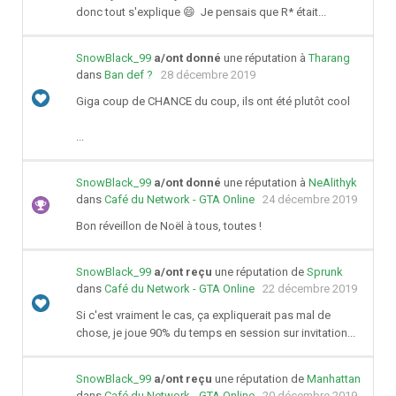
donc tout s'explique 😄 Je pensais que R* était...
SnowBlack_99
a/ont donné
une réputation à
Tharang
dans
Ban def ?
28 décembre 2019
Giga coup de CHANCE du coup, ils ont été plutôt cool
...
SnowBlack_99
a/ont donné
une réputation à
NeAlithyk
dans
Café du Network - GTA Online
24 décembre 2019
Bon réveillon de Noël à tous, toutes !
SnowBlack_99
a/ont reçu
une réputation de
Sprunk
dans
Café du Network - GTA Online
22 décembre 2019
Si c'est vraiment le cas, ça expliquerait pas mal de
chose, je joue 90% du temps en session sur invitation...
SnowBlack_99
a/ont reçu
une réputation de
Manhattan
dans
Café du Network - GTA Online
20 décembre 2019