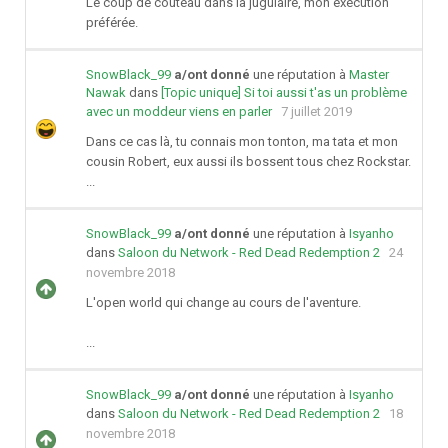
Le coup de couteau dans la jugulaire, mon exécution
préférée.
SnowBlack_99
a/ont donné
une réputation à
Master
Nawak
dans
[Topic unique] Si toi aussi t'as un problème
avec un moddeur viens en parler
7 juillet 2019
Dans ce cas là, tu connais mon tonton, ma tata et mon
cousin Robert, eux aussi ils bossent tous chez Rockstar.
...
SnowBlack_99
a/ont donné
une réputation à
Isyanho
dans
Saloon du Network - Red Dead Redemption 2
24
novembre 2018
L'open world qui change au cours de l'aventure.
...
SnowBlack_99
a/ont donné
une réputation à
Isyanho
dans
Saloon du Network - Red Dead Redemption 2
18
novembre 2018