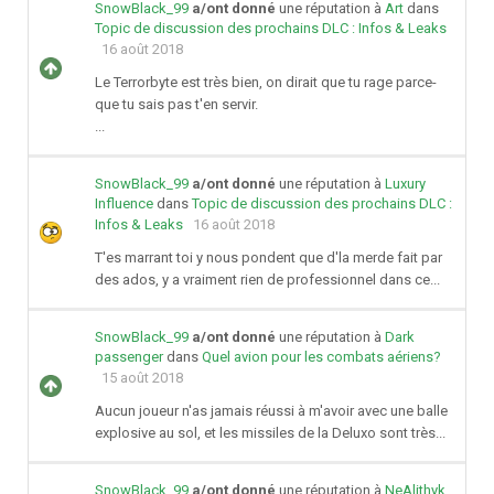
SnowBlack_99
a/ont donné
une réputation à
Art
dans
Topic de discussion des prochains DLC : Infos & Leaks
16 août 2018
Le Terrorbyte est très bien, on dirait que tu rage parce-
que tu sais pas t'en servir.
...
SnowBlack_99
a/ont donné
une réputation à
Luxury
Influence
dans
Topic de discussion des prochains DLC :
Infos & Leaks
16 août 2018
T'es marrant toi y nous pondent que d'la merde fait par
des ados, y a vraiment rien de professionnel dans ce...
SnowBlack_99
a/ont donné
une réputation à
Dark
passenger
dans
Quel avion pour les combats aériens?
15 août 2018
Aucun joueur n'as jamais réussi à m'avoir avec une balle
explosive au sol, et les missiles de la Deluxo sont très...
SnowBlack_99
a/ont donné
une réputation à
NeAlithyk