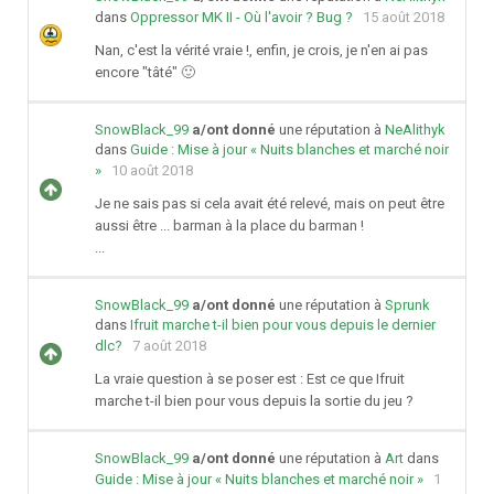
dans
Oppressor MK II - Où l'avoir ? Bug ?
15 août 2018
Nan, c'est la vérité vraie !, enfin, je crois, je n'en ai pas
encore "tâté" 🙂
SnowBlack_99
a/ont donné
une réputation à
NeAlithyk
dans
Guide : Mise à jour « Nuits blanches et marché noir
»
10 août 2018
Je ne sais pas si cela avait été relevé, mais on peut être
aussi être ... barman à la place du barman !
...
SnowBlack_99
a/ont donné
une réputation à
Sprunk
dans
Ifruit marche t-il bien pour vous depuis le dernier
dlc?
7 août 2018
La vraie question à se poser est : Est ce que Ifruit
marche t-il bien pour vous depuis la sortie du jeu ?
SnowBlack_99
a/ont donné
une réputation à
Art
dans
Guide : Mise à jour « Nuits blanches et marché noir »
1