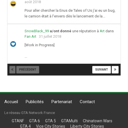
août 2018
Pour aller chercher la Enus de Tales of Us j'ai eu un bug,
le camion était à l'envers dès le lancement de la...
SnowBlack_99
a/ont donné
une réputation à
Art
dans
Fan Art
31 juillet 2018
[Work in Progress]
...
PRÉCÉDENT
SUIVANT
Page 1 sur 19
Accueil
Publicités
Partenariat
Contact
Le réseau GTA Network France
GTANF
GTA 6
GTA 5
GTAMulti
Chinatown Wars
GTA 4
Vice City Stories
Liberty City Stories