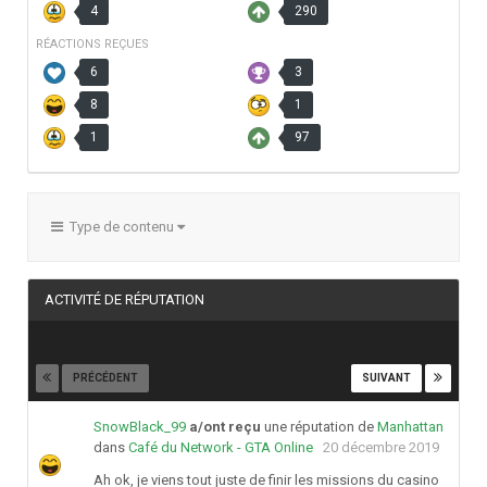
4
290
RÉACTIONS REÇUES
6
3
8
1
1
97
Type de contenu
ACTIVITÉ DE RÉPUTATION
PRÉCÉDENT
SUIVANT
Page 1 sur 19
SnowBlack_99
a/ont reçu
une réputation de
Manhattan
dans
Café du Network - GTA Online
20 décembre 2019
Ah ok, je viens tout juste de finir les missions du casino