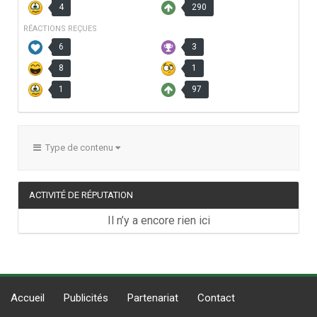
4
290
RÉACTIONS REÇUES
6
3
8
1
1
97
Type de contenu
ACTIVITÉ DE RÉPUTATION
Il n’y a encore rien ici
Accueil
Publicités
Partenariat
Contact