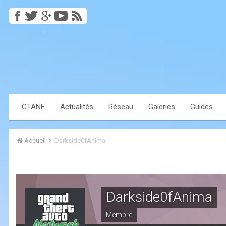
GTANF
Actualités
Réseau
Galeries
Guides
Accueil
Darkside0fAnima
Darkside0fAnima
Membre