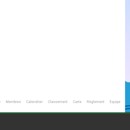
é
Membres
Calendrier
Classement
Carte
Règlement
Équipe