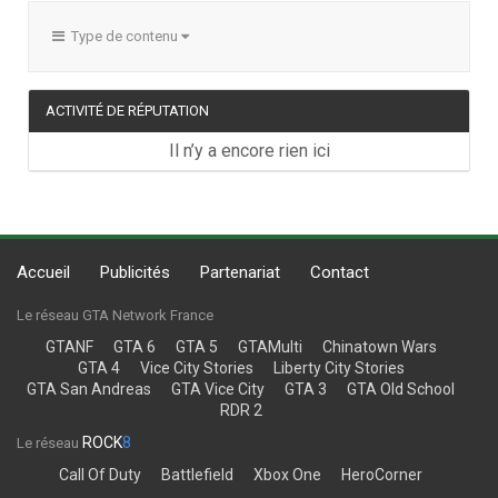
Type de contenu
ACTIVITÉ DE RÉPUTATION
Il n’y a encore rien ici
Accueil
Publicités
Partenariat
Contact
Le réseau GTA Network France
GTANF
GTA 6
GTA 5
GTAMulti
Chinatown Wars
GTA 4
Vice City Stories
Liberty City Stories
GTA San Andreas
GTA Vice City
GTA 3
GTA Old School
RDR 2
ROCK
8
Le réseau
Call Of Duty
Battlefield
Xbox One
HeroCorner