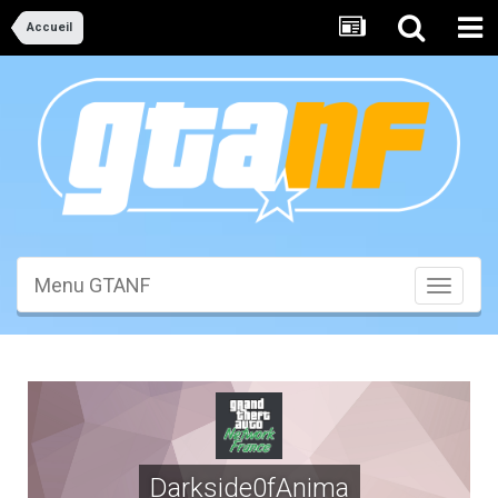
Accueil
Menu GTANF
Toggle
navigati
Darkside0fAnima