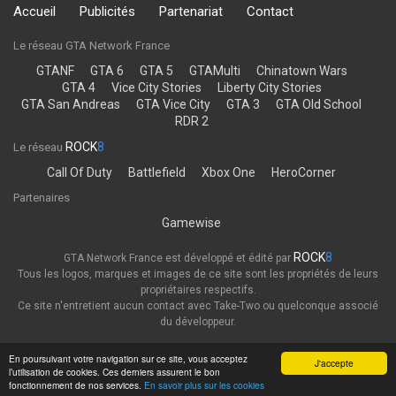
Accueil
Publicités
Partenariat
Contact
Le réseau GTA Network France
GTANF
GTA 6
GTA 5
GTAMulti
Chinatown Wars
GTA 4
Vice City Stories
Liberty City Stories
GTA San Andreas
GTA Vice City
GTA 3
GTA Old School
RDR 2
ROCK
8
Le réseau
Call Of Duty
Battlefield
Xbox One
HeroCorner
Partenaires
Gamewise
ROCK
8
GTA Network France est développé et édité par
Tous les logos, marques et images de ce site sont les propriétés de leurs
propriétaires respectifs.
Ce site n'entretient aucun contact avec Take-Two ou quelconque associé
du développeur.
Thème
Politique de confidentialité
En poursuivant votre navigation sur ce site, vous acceptez
J'accepte
l’utilisation de cookies. Ces derniers assurent le bon
GTA Network France
fonctionnement de nos services.
En savoir plus sur les cookies
Powered by Invision Community