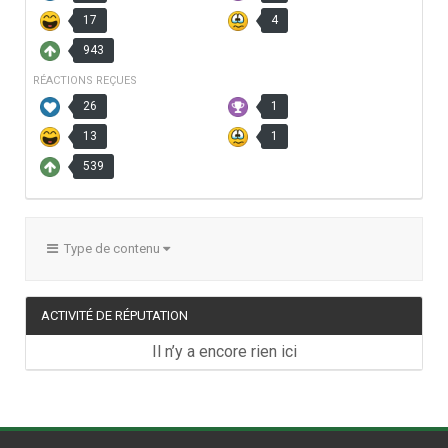
17
4
943
RÉACTIONS REÇUES
26
1
13
1
539
Type de contenu
ACTIVITÉ DE RÉPUTATION
Il n’y a encore rien ici