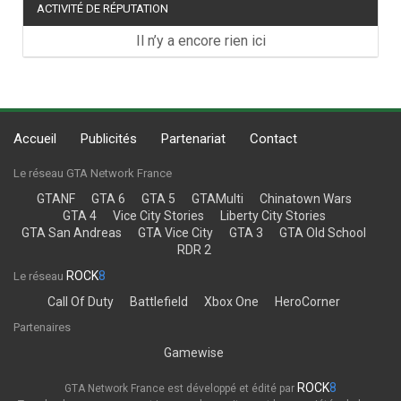
ACTIVITÉ DE RÉPUTATION
Il n’y a encore rien ici
Accueil
Publicités
Partenariat
Contact
Le réseau GTA Network France
GTANF
GTA 6
GTA 5
GTAMulti
Chinatown Wars
GTA 4
Vice City Stories
Liberty City Stories
GTA San Andreas
GTA Vice City
GTA 3
GTA Old School
RDR 2
ROCK
8
Le réseau
Call Of Duty
Battlefield
Xbox One
HeroCorner
Partenaires
Gamewise
ROCK
8
GTA Network France est développé et édité par