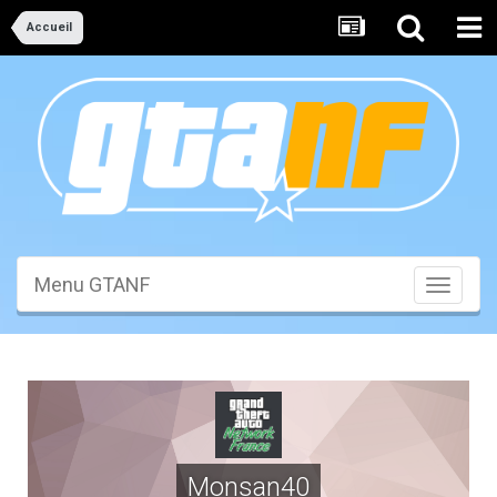
Accueil
Menu GTANF
Toggle
navigati
Monsan40