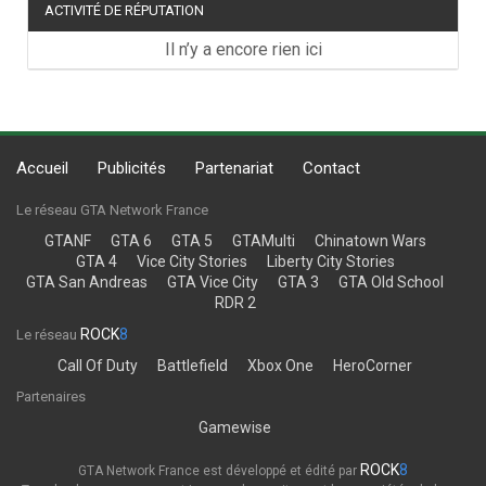
ACTIVITÉ DE RÉPUTATION
Il n’y a encore rien ici
Accueil
Publicités
Partenariat
Contact
Le réseau GTA Network France
GTANF
GTA 6
GTA 5
GTAMulti
Chinatown Wars
GTA 4
Vice City Stories
Liberty City Stories
GTA San Andreas
GTA Vice City
GTA 3
GTA Old School
RDR 2
ROCK
8
Le réseau
Call Of Duty
Battlefield
Xbox One
HeroCorner
Partenaires
Gamewise
ROCK
8
GTA Network France est développé et édité par