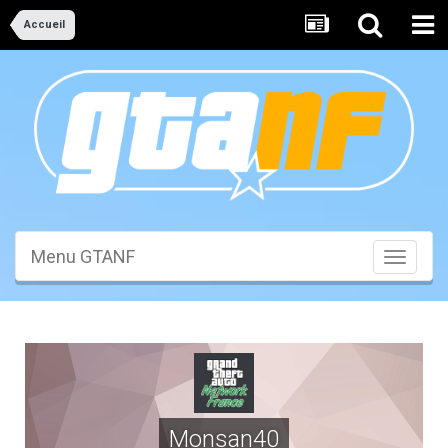
Accueil
Menu GTANF
Toggle
navigati
Monsan40