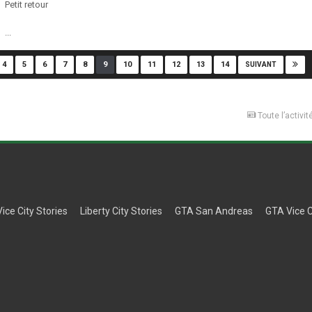
Petit retour
...
4
5
6
7
8
9
10
11
12
13
14
SUIVANT
Toute l’activit
Vice City Stories
Liberty City Stories
GTA San Andreas
GTA Vice C