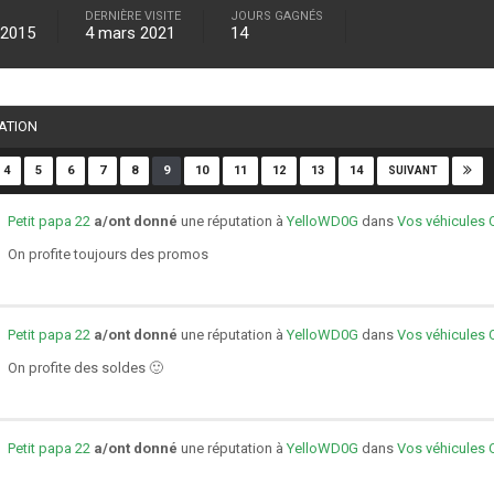
DERNIÈRE VISITE
JOURS GAGNÉS
 2015
4 mars 2021
14
TATION
4
5
6
7
8
9
10
11
12
13
14
SUIVANT
Petit papa 22
a/ont donné
une réputation à
YelloWD0G
dans
Vos véhicules 
On profite toujours des promos
Petit papa 22
a/ont donné
une réputation à
YelloWD0G
dans
Vos véhicules 
On profite des soldes 🙂
Petit papa 22
a/ont donné
une réputation à
YelloWD0G
dans
Vos véhicules 