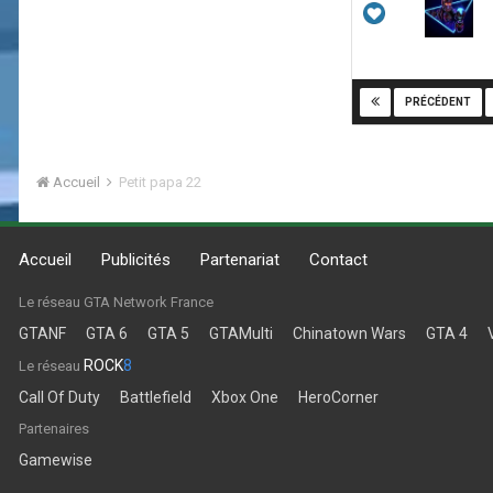
PRÉCÉDENT
Accueil
Petit papa 22
Accueil
Publicités
Partenariat
Contact
Le réseau GTA Network France
GTANF
GTA 6
GTA 5
GTAMulti
Chinatown Wars
GTA 4
ROCK
8
Le réseau
Call Of Duty
Battlefield
Xbox One
HeroCorner
Partenaires
Gamewise