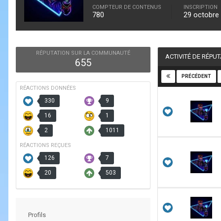
COMPTEUR DE CONTENUS
INSCRIPTION
780
29 octobre
RÉPUTATION SUR LA COMMUNAUTÉ
ACTIVITÉ DE RÉPU
655
PRÉCÉDENT
RÉACTIONS DONNÉES
330
9
16
1
2
1011
RÉACTIONS REÇUES
126
7
20
503
Profils