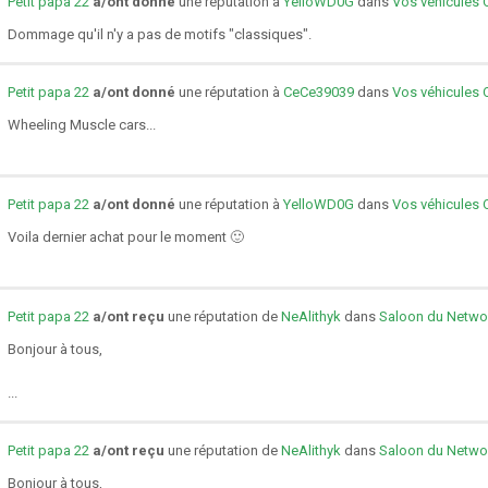
Petit papa 22
a/ont donné
une réputation à
YelloWD0G
dans
Vos véhicules 
Dommage qu'il n'y a pas de motifs "classiques".
Petit papa 22
a/ont donné
une réputation à
CeCe39039
dans
Vos véhicules 
Wheeling Muscle cars...
Petit papa 22
a/ont donné
une réputation à
YelloWD0G
dans
Vos véhicules 
Voila dernier achat pour le moment 🙂
Petit papa 22
a/ont reçu
une réputation de
NeAlithyk
dans
Saloon du Netwo
Bonjour à tous,
...
Petit papa 22
a/ont reçu
une réputation de
NeAlithyk
dans
Saloon du Netwo
Bonjour à tous,