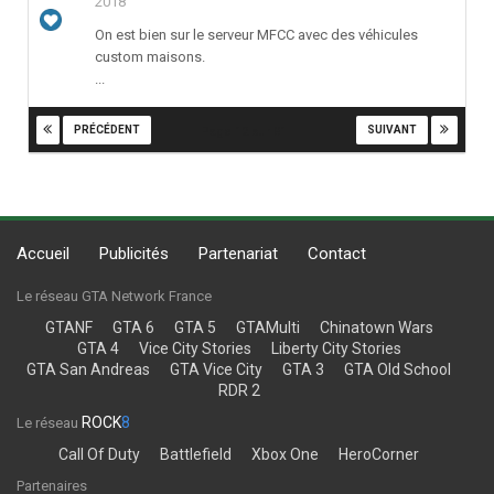
2018
On est bien sur le serveur MFCC avec des véhicules
custom maisons.
...
PRÉCÉDENT
SUIVANT
Page 12 sur 81
Accueil
Publicités
Partenariat
Contact
Le réseau GTA Network France
GTANF
GTA 6
GTA 5
GTAMulti
Chinatown Wars
GTA 4
Vice City Stories
Liberty City Stories
GTA San Andreas
GTA Vice City
GTA 3
GTA Old School
RDR 2
ROCK
8
Le réseau
Call Of Duty
Battlefield
Xbox One
HeroCorner
Partenaires