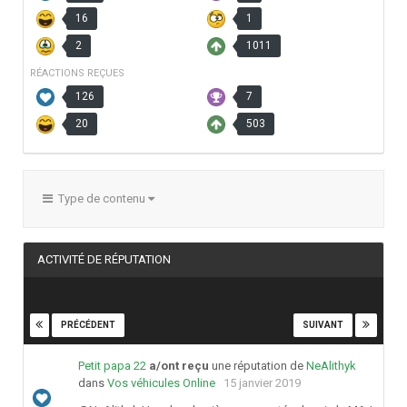
16
1
2
1011
RÉACTIONS REÇUES
126
7
20
503
Type de contenu
ACTIVITÉ DE RÉPUTATION
PRÉCÉDENT
SUIVANT
Page 12 sur 81
Petit papa 22
a/ont reçu
une réputation de
NeAlithyk
dans
Vos véhicules Online
15 janvier 2019