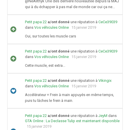
@NeAlithyk Une des dernière nouveautée depuis la MAJ
qui à du échapper à pas mal de monde car oui ça ne...
Petit papa 22
a/ont donné
une réputation à
CeCe39039
dans
Vos véhicules Online
15 janvier 2019
Oui, sur toutes les muscle cars
Petit papa 22
a/ont donné
une réputation à
CeCe39039
dans
Vos véhicules Online
15 janvier 2019
Cette muscle, est extra...
Petit papa 22
a/ont donné
une réputation à
Vikingix
dans
Vos véhicules Online
15 janvier 2019
Accélérateur + Frein à main appuyés en même temps,
puis tu lâches le frein à main.
Petit papa 22
a/ont donné
une réputation à
JeyM
dans
GTA Online : La Declasse Tulip est maintenant disponible
15 janvier 2019