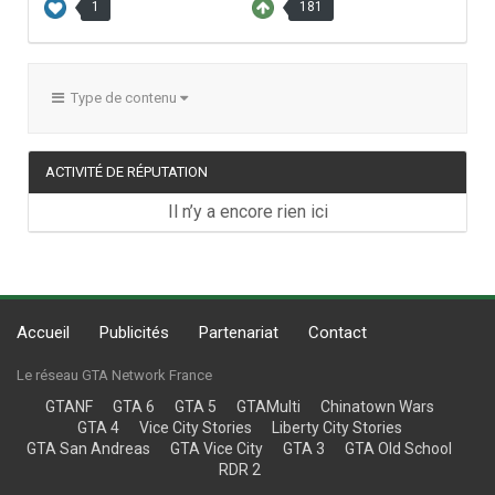
1
181
Type de contenu
ACTIVITÉ DE RÉPUTATION
Il n’y a encore rien ici
Accueil
Publicités
Partenariat
Contact
Le réseau GTA Network France
GTANF
GTA 6
GTA 5
GTAMulti
Chinatown Wars
GTA 4
Vice City Stories
Liberty City Stories
GTA San Andreas
GTA Vice City
GTA 3
GTA Old School
RDR 2