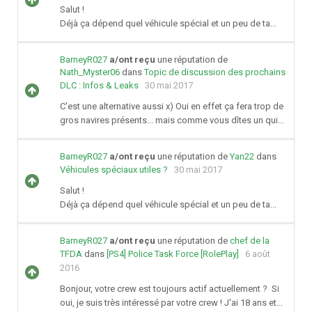
Salut !
Déjà ça dépend quel véhicule spécial et un peu de ta...
BarneyR027
a/ont reçu
une réputation de
Nath_Myster06
dans
Topic de discussion des prochains
DLC : Infos & Leaks
30 mai 2017
C'est une alternative aussi x) Oui en effet ça fera trop de
gros navires présents... mais comme vous dîtes un qui...
BarneyR027
a/ont reçu
une réputation de
Yan22
dans
Véhicules spéciaux utiles ?
30 mai 2017
Salut !
Déjà ça dépend quel véhicule spécial et un peu de ta...
BarneyR027
a/ont reçu
une réputation de
chef de la
TFDA
dans
[PS4] Police Task Force [RolePlay]
6 août
2016
Bonjour, votre crew est toujours actif actuellement ? Si
oui, je suis très intéressé par votre crew ! J'ai 18 ans et...