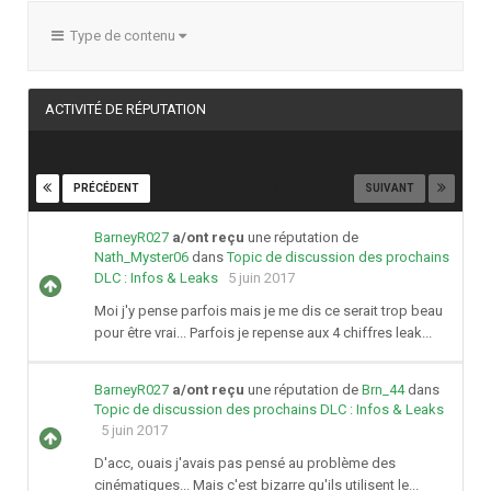
Type de contenu
ACTIVITÉ DE RÉPUTATION
PRÉCÉDENT
SUIVANT
Page 2 sur 2
BarneyR027
a/ont reçu
une réputation de
Nath_Myster06
dans
Topic de discussion des prochains
DLC : Infos & Leaks
5 juin 2017
Moi j'y pense parfois mais je me dis ce serait trop beau
pour être vrai... Parfois je repense aux 4 chiffres leak...
BarneyR027
a/ont reçu
une réputation de
Brn_44
dans
Topic de discussion des prochains DLC : Infos & Leaks
5 juin 2017
D'acc, ouais j'avais pas pensé au problème des
cinématiques... Mais c'est bizarre qu'ils utilisent le...