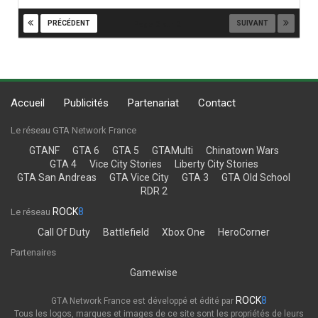
PRÉCÉDENT
SUIVANT
Page 2 sur 2
Accueil
Publicités
Partenariat
Contact
Le réseau GTA Network France
GTANF
GTA 6
GTA 5
GTAMulti
Chinatown Wars
GTA 4
Vice City Stories
Liberty City Stories
GTA San Andreas
GTA Vice City
GTA 3
GTA Old School
RDR 2
ROCK
8
Le réseau
Call Of Duty
Battlefield
Xbox One
HeroCorner
Partenaires
Gamewise
ROCK
8
GTA Network France est développé et édité par
Tous les logos, marques et images de ce site sont les propriétés de leurs