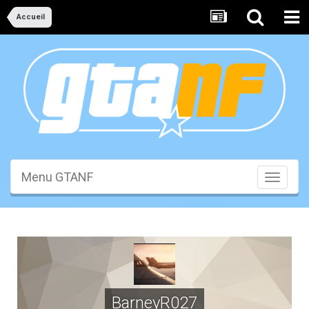
Accueil
Menu GTANF
Toggle
navigati
BarneyR027