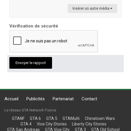
Insérer un autre média
Vérification de sécurité
Envoyer le rapport
Accueil
Publicités
Partenariat
Contact
Le réseau GTA Network France
GTANF
GTA 6
GTA 5
GTAMulti
Chinatown Wars
GTA 4
Vice City Stories
Liberty City Stories
GTA San Andreas
GTA Vice City
GTA 3
GTA Old School