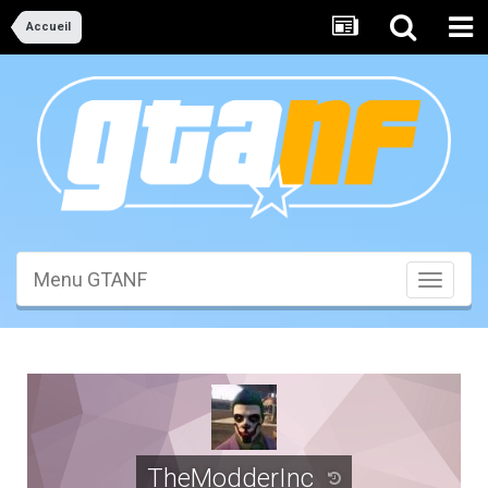
Accueil
Menu GTANF
Toggle
navigati
TheModderInc