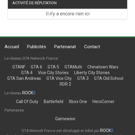
ACTIVITÉ DE RÉPUTATION
Il n’y a encore rien ici
Accueil
Publicités
Partenariat
Contact
Le réseau GTA Network France
GTANF
GTA 6
GTA 5
GTAMulti
Chinatown Wars
GTA 4
Vice City Stories
Liberty City Stories
GTA San Andreas
GTA Vice City
GTA 3
GTA Old School
RDR 2
ROCK
8
Le réseau
Call Of Duty
Battlefield
Xbox One
HeroCorner
Partenaires
Gamewise
ROCK
8
GTA Network France est développé et édité par