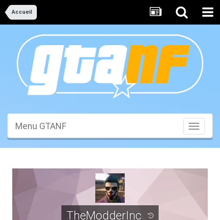
Accueil
Menu GTANF
Toggle
navigati
TheModderInc