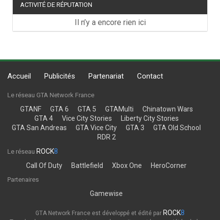
ACTIVITÉ DE RÉPUTATION
Il n’y a encore rien ici
Accueil
Publicités
Partenariat
Contact
Le réseau GTA Network France
GTANF
GTA 6
GTA 5
GTAMulti
Chinatown Wars
GTA 4
Vice City Stories
Liberty City Stories
GTA San Andreas
GTA Vice City
GTA 3
GTA Old School
RDR 2
ROCK
8
Le réseau
Call Of Duty
Battlefield
Xbox One
HeroCorner
Partenaires
Gamewise
ROCK
8
GTA Network France est développé et édité par