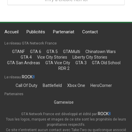
Accueil
Publicités
Partenariat
Contact
Le réseau GTA Network France
GTANF
GTA 6
GTA 5
GTAMulti
Chinatown Wars
GTA 4
Vice City Stories
Liberty City Stories
GTA San Andreas
GTA Vice City
GTA 3
GTA Old School
RDR 2
ROCK
8
Le réseau
Call Of Duty
Battlefield
Xbox One
HeroCorner
Partenaires
Gamewise
ROCK
8
GTA Network France est développé et édité par
Tous les logos, marques et images de ce site sont les propriétés de leurs
propriétaires respectifs.
Ce site n'entretient aucun contact avec Take-Two ou quelconque associé