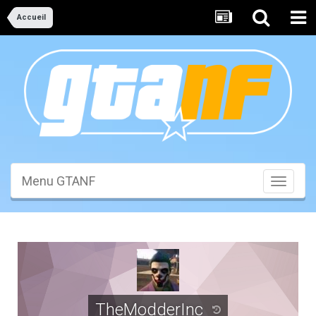
Accueil
Menu GTANF
Toggle
navigati
TheModderInc