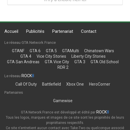
Accueil
Publicités
Partenariat
Contact
Le réseau GTA Network France
GTANF
GTA 6
GTA 5
GTAMulti
Chinatown Wars
GTA 4
Vice City Stories
Liberty City Stories
GTA San Andreas
GTA Vice City
GTA 3
GTA Old School
RDR 2
ROCK
8
Le réseau
Call Of Duty
Battlefield
Xbox One
HeroCorner
Partenaires
Gamewise
ROCK
8
GTA Network France est développé et édité par
Tous les logos, marques et images de ce site sont les propriétés de leurs
propriétaires respectifs.
Ce site n'entretient aucun contact avec Take-Two ou quelconque associé