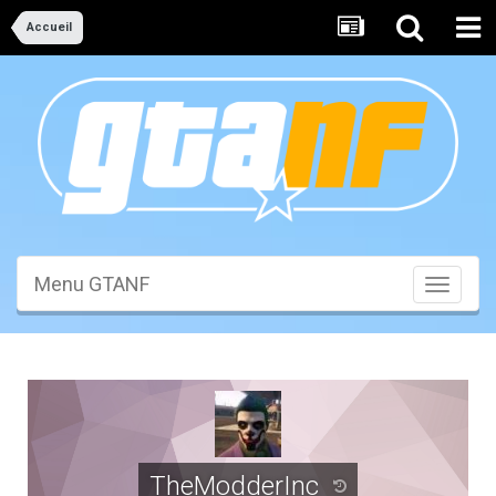
Accueil
Menu GTANF
Toggle
navigati
TheModderInc