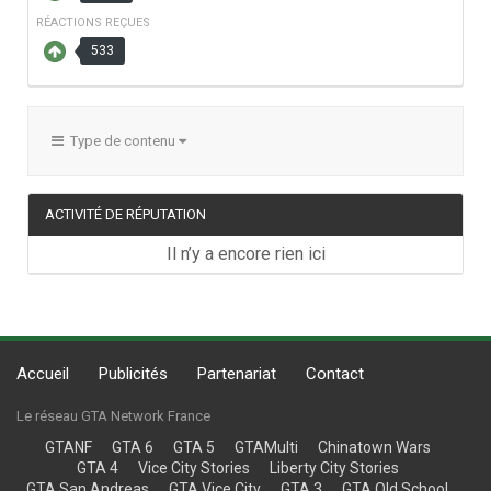
RÉACTIONS REÇUES
533
Type de contenu
ACTIVITÉ DE RÉPUTATION
Il n’y a encore rien ici
Accueil
Publicités
Partenariat
Contact
Le réseau GTA Network France
GTANF
GTA 6
GTA 5
GTAMulti
Chinatown Wars
GTA 4
Vice City Stories
Liberty City Stories
GTA San Andreas
GTA Vice City
GTA 3
GTA Old School