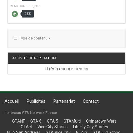
RÉACTIONS REÇUES
533
Type de contenu
ACTIVITÉ DE RÉPUTATION
Il n’y a encore rien ici
Accueil
Publicités
Partenariat
Contact
Le réseau GTA Network France
GTANF
GTA 6
GTA 5
GTAMulti
Chinatown Wars
GTA 4
Vice City Stories
Liberty City Stories
GTA San Andreas
GTA Vice City
GTA 3
GTA Old School