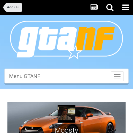
Accueil
Menu GTANF
Toggle
navigati
Moosty