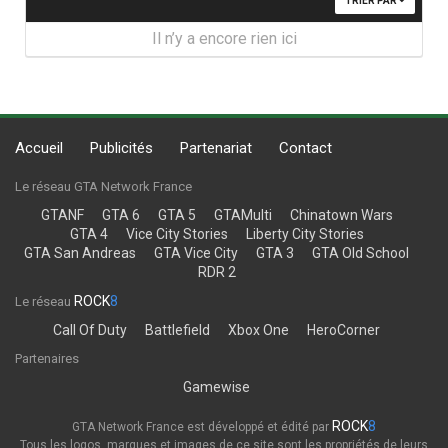
TRIER PAR
Il n’y a encore rien ici
Accueil
Publicités
Partenariat
Contact
Le réseau GTA Network France
GTANF
GTA 6
GTA 5
GTAMulti
Chinatown Wars
GTA 4
Vice City Stories
Liberty City Stories
GTA San Andreas
GTA Vice City
GTA 3
GTA Old School
RDR 2
ROCK
8
Le réseau
Call Of Duty
Battlefield
Xbox One
HeroCorner
Partenaires
Gamewise
ROCK
8
GTA Network France est développé et édité par
Tous les logos, marques et images de ce site sont les propriétés de leurs