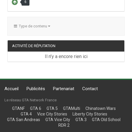
6
Type de contenu
ACTIVITÉ DE RÉPUTATION
Il n’y a encore rien ici
Accueil
Publicités
Partenariat
Contact
Le réseau GTA Network France
GTANF
GTA 6
GTA 5
GTAMulti
Chinatown Wars
GTA 4
Vice City Stories
Liberty City Stories
GTA San Andreas
GTA Vice City
GTA 3
GTA Old School
RDR 2