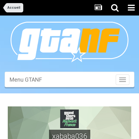
Accueil
Menu GTANF
Toggle
navigati
xababa036