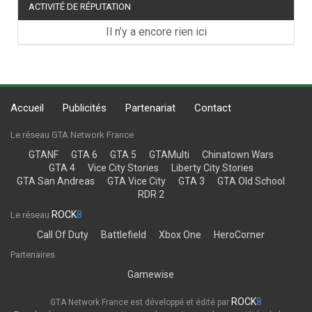
ACTIVITÉ DE RÉPUTATION
Il n’y a encore rien ici
Accueil
Publicités
Partenariat
Contact
Le réseau GTA Network France
GTANF
GTA 6
GTA 5
GTAMulti
Chinatown Wars
GTA 4
Vice City Stories
Liberty City Stories
GTA San Andreas
GTA Vice City
GTA 3
GTA Old School
RDR 2
ROCK
8
Le réseau
Call Of Duty
Battlefield
Xbox One
HeroCorner
Partenaires
Gamewise
ROCK
8
GTA Network France est développé et édité par