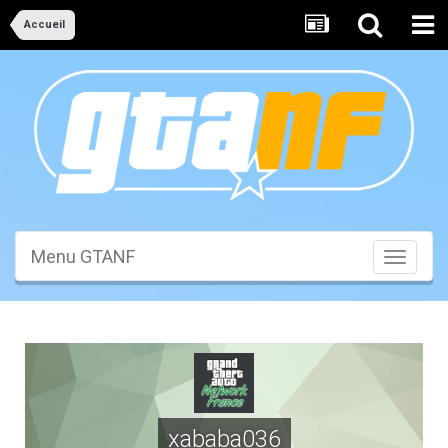
Accueil
Menu GTANF
Toggle
navigati
xababa036