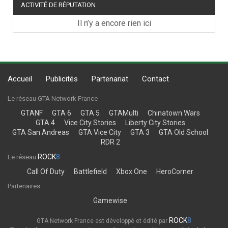
ACTIVITÉ DE RÉPUTATION
Il n’y a encore rien ici
Accueil
Publicités
Partenariat
Contact
Le réseau GTA Network France
GTANF
GTA 6
GTA 5
GTAMulti
Chinatown Wars
GTA 4
Vice City Stories
Liberty City Stories
GTA San Andreas
GTA Vice City
GTA 3
GTA Old School
RDR 2
ROCK
8
Le réseau
Call Of Duty
Battlefield
Xbox One
HeroCorner
Partenaires
Gamewise
ROCK
8
GTA Network France est développé et édité par