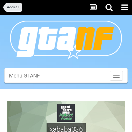
Accueil
Menu GTANF
Toggle
navigati
xababa036