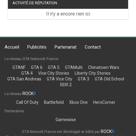
ACTIVITÉ DE RÉPUTATION
Il n’y a encore rien ici
Accueil
Publicités
Partenariat
Contact
Le réseau GTA Network France
GTANF
GTA 6
GTA 5
GTAMulti
Chinatown Wars
GTA 4
Vice City Stories
Liberty City Stories
GTA San Andreas
GTA Vice City
GTA 3
GTA Old School
RDR 2
ROCK
8
Le réseau
Call Of Duty
Battlefield
Xbox One
HeroCorner
Partenaires
Gamewise
ROCK
8
GTA Network France est développé et édité par